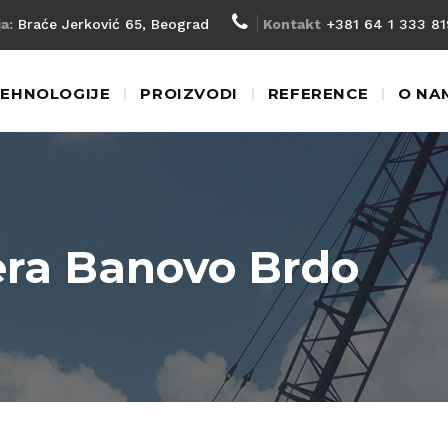
a:
Braće Jerković 65, Beograd
Kontakt
+381 64 1 333 81
EHNOLOGIJE
PROIZVODI
REFERENCE
O NA
era Banovo Brdo