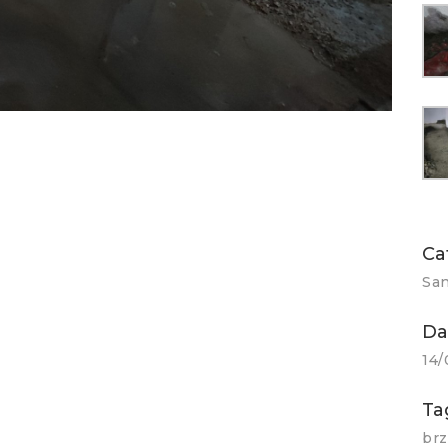
Ca
San
Da
14
Ta
brz