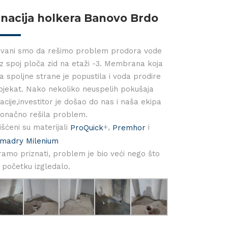
nacija holkera Banovo Brdo
vani smo da rešimo problem prodora vode
z spoj ploča zid na etaži -3. Membrana koja
sa spoljne strane je popustila i voda prodire
bjekat. Nako nekoliko neuspelih pokušaja
acije,investitor je došao do nas i naša ekipa
konačno rešila problem.
išćeni su materijali
+,
i
ProQuick
Premhor
madry Milenium
amo priznati, problem je bio veći nego što
u početku izgledalo.