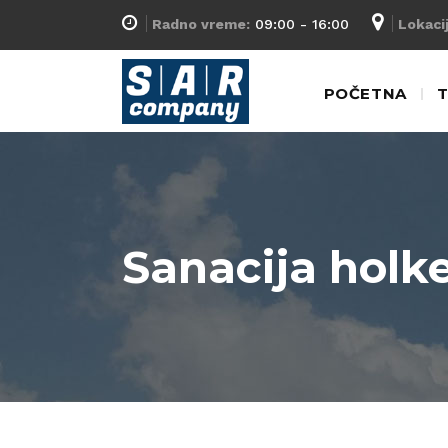
Radno vreme:
09:00 - 16:00
Lokacij
POČETNA
T
Sanacija holk