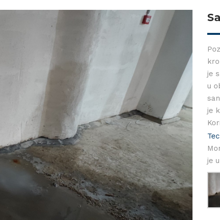
Sa
Poz
kro
je 
u o
san
je 
Kor
Tec
Mor
je 