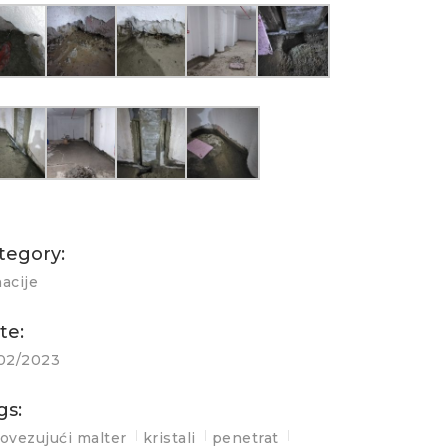
tegory:
acije
te:
/02/2023
gs:
ovezujući malter
kristali
penetrat