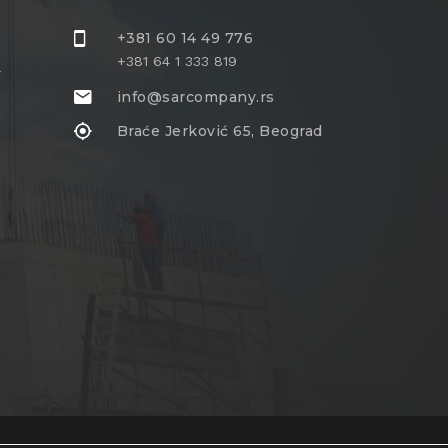
R
+381 60 14 49 776
+381 64 1 333 819
+
info@sarcompany.rs
Braće Jerković 65, Beograd