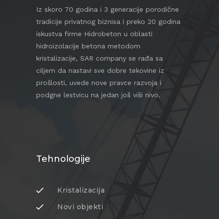
Iz skoro 70 godina i 3 generacije porodične
tradicije privatnog biznisa i preko 20 godina
iskustva firme Hidrobeton u oblasti
hidroizolacije betona metodom
kristalizacije, SAR company se rađa sa
ciljem da nastavi sve dobre tekovine iz
prošlosti, uvede nove pravce razvoja i
podgne lestvicu na jedan još viši nivo.
Tehnologije
Kristalizacija
Novi objekti