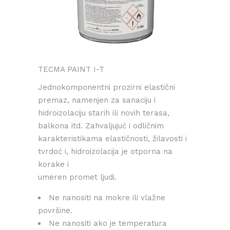
TECMA PAINT I-T
Jednokomponentni prozirni elastični
premaz, namenjen za sanaciju i
hidroizolaciju starih ili novih terasa,
balkona itd. Zahvaljujuć i odličnim
karakteristikama elastičnosti, žilavosti i
tvrdoć i, hidroizolacija je otporna na
korake i
umeren promet ljudi.
Ne nanositi na mokre ili vlažne
površine.
Ne nanositi ako je temperatura