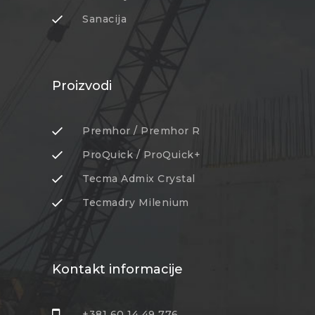
Sanacija
Proizvodi
Premhor / Premhor R
ProQuick / ProQuick+
Tecma Admix Crystal
Tecmadry Milenium
Kontakt informacije
+381 60 14 49 776