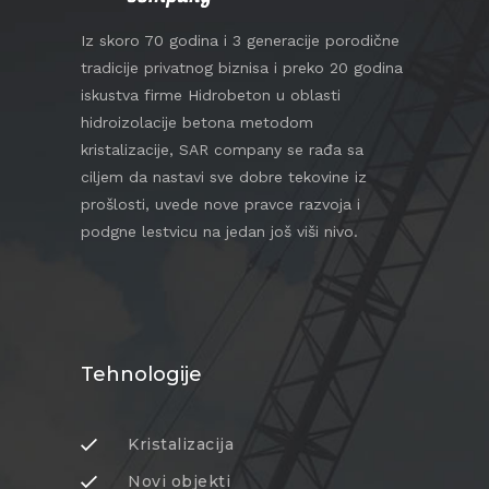
Iz skoro 70 godina i 3 generacije porodične
tradicije privatnog biznisa i preko 20 godina
iskustva firme Hidrobeton u oblasti
hidroizolacije betona metodom
kristalizacije, SAR company se rađa sa
ciljem da nastavi sve dobre tekovine iz
prošlosti, uvede nove pravce razvoja i
podgne lestvicu na jedan još viši nivo.
Tehnologije
Kristalizacija
Novi objekti